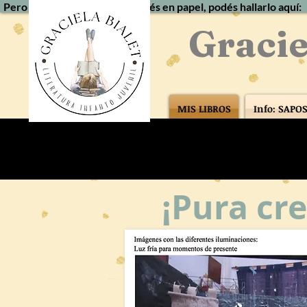
Pero si a pesar de todo lo querés en papel, podés hallarlo aquí:
Gracie
MIS LIBROS
Info: SAPO
¡Pura cr