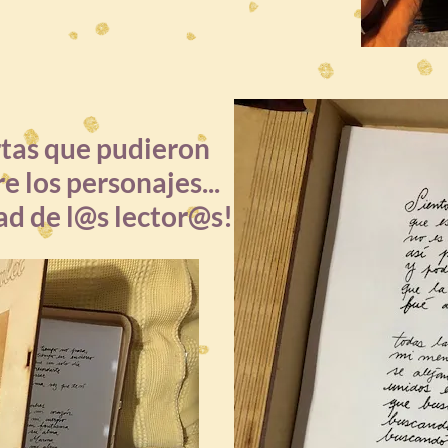
rtas que pudieron
e los personajes...
ad de l@s lector@s!