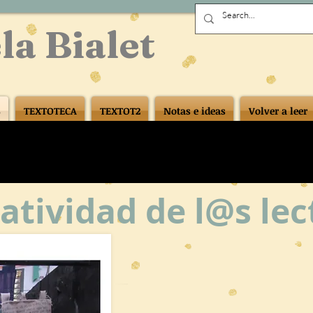
la Bialet
S
TEXTOTECA
TEXTOT2
Notas e ideas
Volver a leer
eatividad de l@s le