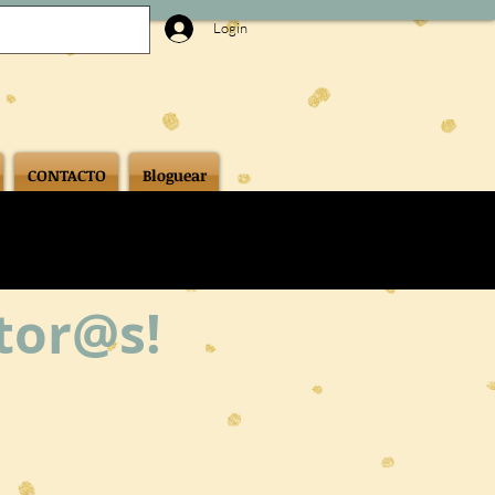
Login
CONTACTO
Bloguear
ctor@s!