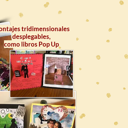
ntajes tridimensionales
desplegables,
como libros Pop Up