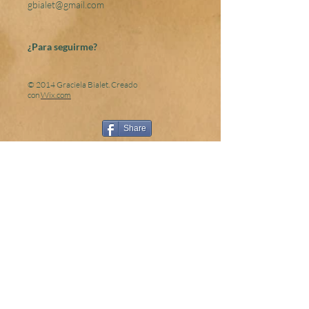
gbialet@gmail.com
¿Para seguirme?
© 2014 Graciela Bialet. Creado
con
Wix.com
Share