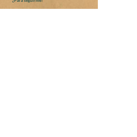
¿Para seguirme?
© 2014 Graciela Bialet. Creado
con
Wix.com
Share