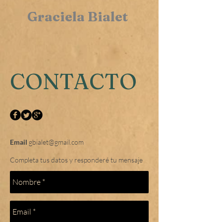
Graciela Bialet
CONTACTO
Email
gbialet@gmail.com
Completa tus datos y responderé tu mensaje