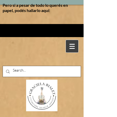
Pero si a pesar de todo lo querés en
papel, podés hallarlo aquí: